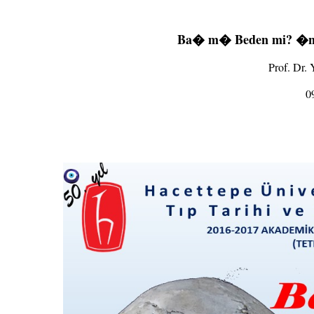
Ba� m� Beden mi? �
Prof. Dr
0