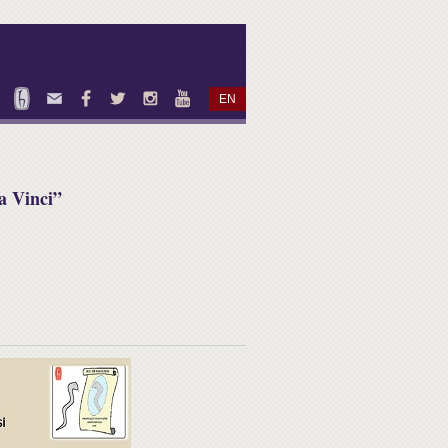
EN
a Vinci”