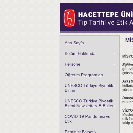
Mİ
Ana Sayfa
Bölüm Hakkında
MİSY
Personel
Eğitim
görevl
çalışm
Öğretim Programları
Araşt
UNESCO Türkiye Biyoetik
kullana
yürütm
Birimi
Danış
UNESCO Türkiye Biyoetik
bulunm
Birimi Newsletter/ E-Bülten
VİZY
Mesleğ
COVID-19 Pandemisi ve
etik f
Etik
takip e
Feminist Biyoetik