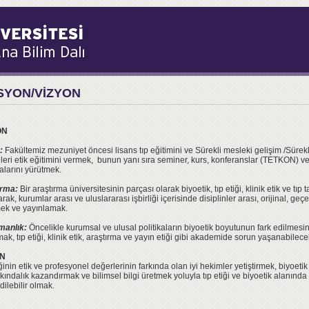
SYON/VİZYON
ON
:
Fakültemiz mezuniyet öncesi lisans tıp eğitimini ve Sürekli mesleki gelişim /Sürekl
ileri etik eğitimini vermek, bunun yanı sıra seminer, kurs, konferanslar (TETKON) ve
alarını yürütmek.
ırma:
Bir araştırma üniversitesinin parçası olarak biyoetik, tıp etiği, klinik etik ve tı
rak, kurumlar arası ve uluslararası işbirliği içerisinde disiplinler arası, orijinal, ge
ek ve yayınlamak.
manlık:
Öncelikle kurumsal ve ulusal politikaların biyoetik boyutunun fark edilmes
ak, tıp etiği, klinik etik, araştırma ve yayın etiği gibi akademide sorun yaşanabile
ON
inin etik ve profesyonel değerlerinin farkında olan iyi hekimler yetiştirmek, biyoet
arkındalık kazandırmak ve bilimsel bilgi üretmek yoluyla tıp etiği ve biyoetik alanınd
dilebilir olmak.