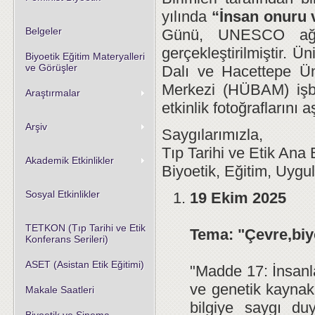
yılında
“İnsan onuru 
Belgeler
Günü, UNESCO ağı i
gerçekleştirilmiştir. Ü
Biyoetik Eğitim Materyalleri
ve Görüşler
Dalı ve Hacettepe Ün
Merkezi (HÜBAM) işbi
Araştırmalar
etkinlik fotoğraflarını 
Arşiv
Saygılarımızla,
Tıp Tarihi ve Etik Ana 
Akademik Etkinlikler
Biyoetik, Eğitim, Uyg
Sosyal Etkinlikler
19 Ekim 2025
TETKON (Tıp Tarihi ve Etik
Tema: "Çevre,biyo
Konferans Serileri)
ASET (Asistan Etik Eğitimi)
"Madde 17: İnsanla
ve genetik kaynak
Makale Saatleri
bilgiye saygı duy