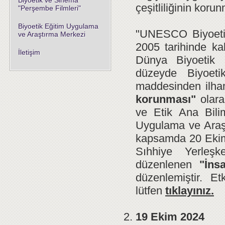
Biyoetik ve Sinema
çeşitliliğinin koru
"Perşembe Filmleri"
Biyoetik Eğitim Uygulama
"UNESCO Biyoetik 
ve Araştırma Merkezi
2005 tarihinde ka
İletişim
Dünya Biyoetik 
düzeyde Biyoeti
maddesinden ilha
korunması"
olarak
ve Etik Ana Bilim
Uygulama ve Araş
kapsamda 20 Ekim 
Sıhhiye Yerleş
düzenlenen
"İnsan
düzenlemiştir. Et
lütfen
tıklayınız.
19 Ekim 2024