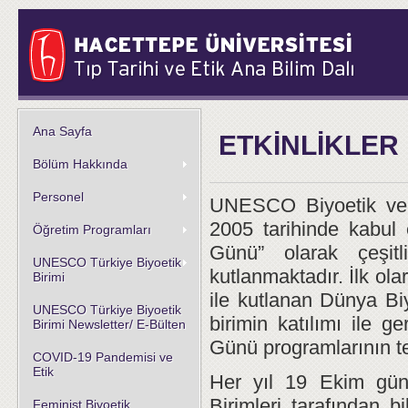
Ana Sayfa
ETKİNLİKLER
Bölüm Hakkında
Personel
UNESCO Biyoetik ve 
2005 tarihinde kabul
Öğretim Programları
Günü” olarak çeşitl
UNESCO Türkiye Biyoetik
kutlanmaktadır. İlk ol
Birimi
ile kutlanan Dünya B
UNESCO Türkiye Biyoetik
birimin katılımı ile g
Birimi Newsletter/ E-Bülten
Günü programlarının te
COVID-19 Pandemisi ve
Etik
Her yıl 19 Ekim gün
Birimleri tarafından b
Feminist Biyoetik