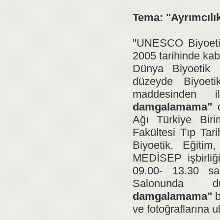
Tema:
"Ayrımcıl
"UNESCO Biyoetik 
2005 tarihinde ka
Dünya Biyoetik 
düzeyde Biyoeti
maddesinden 
damgalamama"
o
Ağı Türkiye Biri
Fakültesi Tıp Tar
Biyoetik, Eğit
MEDİSEP işbirli
09.00- 13.30 sa
Salonunda dü
damgalamama"
b
ve fotoğraflarına u