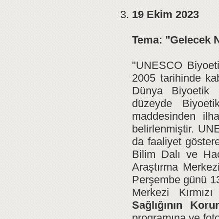
19 Ekim 2023
Tema:
"Gelecek N
"UNESCO Biyoetik 
2005 tarihinde ka
Dünya Biyoetik 
düzeyde Biyoeti
maddesinden ilh
belirlenmiştir. UN
da faaliyet göster
Bilim Dalı ve Hac
Araştırma Merkez
Perşembe günü 13.
Merkezi Kırmızı
Sağlığının Koru
programına ve foto