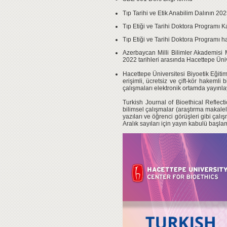
Tıp Tarihi ve Etik Anabilim Dalının 20
Tıp Etiği ve Tarihi Doktora Programı
Tıp Etiği ve Tarihi Doktora Programı hak
Azerbaycan Milli Bilimler Akademisi 
2022 tarihleri arasında Hacettepe Üniver
Hacettepe Üniversitesi Biyoetik Eğiti
erişimli, ücretsiz ve çift-kör hakemli
çalışmaları elektronik ortamda yayınla
Turkish Journal of Bioethical Reflect
bilimsel çalışmalar (araştırma makalele
yazıları ve öğrenci görüşleri gibi çal
Aralık sayıları için yayın kabulü başla