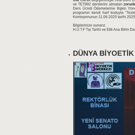
992
olarak değiştirilmiştir. Ana Bili
ve TET992 derslerini almaları
zorunl
Ders Ücreti Ödemelerine İlişkin Yön
programın kendi harf koduyla “Tezle 
Komisyonunun 11.06.2025 tarihi 2025:6
Bilgilerinize sunarız.
H.Ü.T.F Tıp Tarihi ve Etik Ana Bilim Da
DÜNYA BİYOETİK