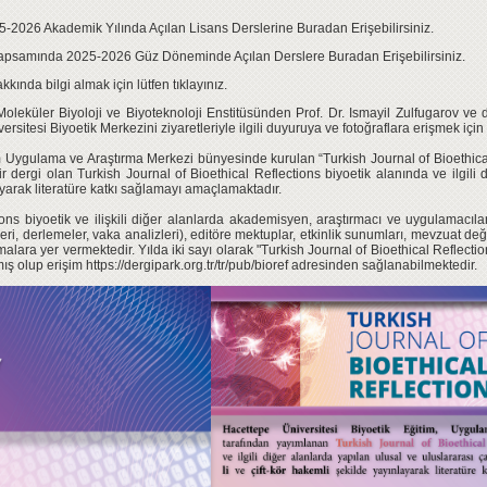
25-2026 Akademik Yılında Açılan Lisans Derslerine Buradan Erişebilirsiniz.
 Kapsamında 2025-2026 Güz Döneminde Açılan Derslere Buradan Erişebilirsiniz.
kında bilgi almak için lütfen tıklayınız
.
Moleküler Biyoloji ve Biyoteknoloji Enstitüsünden Prof. Dr. Ismayil Zulfugarov v
sitesi Biyoetik Merkezini ziyaretleriyle ilgili duyuruya ve fotoğraflara erişmek için t
m Uygulama ve Araştırma Merkezi bünyesinde kurulan “Turkish Journal of Bioethical 
 bir dergi olan Turkish Journal of Bioethical Reflections biyoetik alanında ve ilgili
yarak literatüre katkı sağlamayı amaçlamaktadır.
ions biyoetik ve ilişkili diğer alanlarda akademisyen, araştırmacı ve uygulamacıla
ri, derlemeler, vaka analizleri), editöre mektuplar, etkinlik sunumları, mevzuat değe
ışmalara yer vermektedir. Yılda iki sayı olarak "Turkish Journal of Bioethical Reflec
mış olup erişim https://dergipark.org.tr/tr/pub/bioref adresinden sağlanabilmektedir.