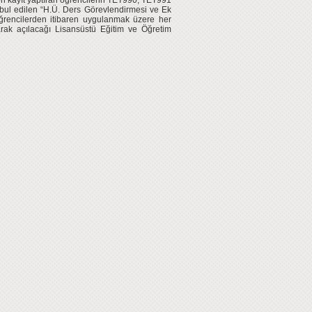
en kayıt yaptıran öğrencilerin TET990, TET991
abul edilen “H.Ü. Ders Görevlendirmesi ve Ek
ğrencilerden itibaren uygulanmak üzere her
larak açılacağı Lisansüstü Eğitim ve Öğretim