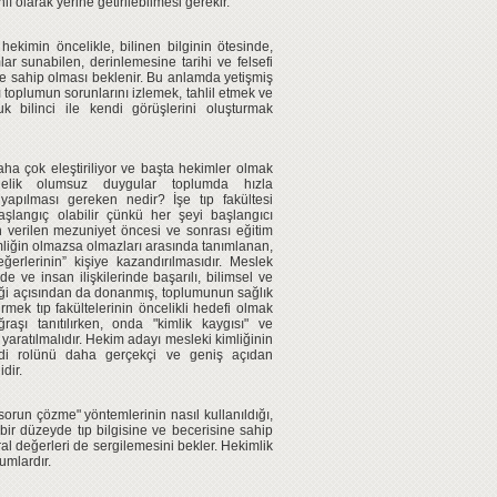
lı olarak yerine getirilebilmesi gerekir.
ekimin öncelikle, bilinen bilginin ötesinde,
lar sunabilen, derinlemesine tarihi ve felsefi
ne sahip olması beklenir. Bu anlamda yetişmiş
ı toplumun sorunlarını izlemek, tahlil etmek ve
k bilinci ile kendi görüşlerini oluşturmak
aha çok eleştiriliyor ve başta hekimler olmak
nelik olumsuz duygular toplumda hızla
yapılması gereken nedir? İşe tıp fakültesi
şlangıç olabilir çünkü her şeyi başlangıcı
an verilen mezuniyet öncesi ve sonrası eğitim
mliğin olmazsa olmazları arasında tanımlanan,
ğerlerinin” kişiye kazandırılmasıdır. Meslek
imde ve insan ilişkilerinde başarılı, bilimsel ve
iği açısından da donanmış, toplumunun sağlık
irmek tıp fakültelerinin öncelikli hedefi olmak
şı tanıtılırken, onda "kimlik kaygısı" ve
" yaratılmalıdır. Hekim adayı mesleki kimliğinin
endi rolünü daha gerçekçi ve geniş açıdan
dir.
"sorun çözme" yöntemlerinin nasıl kullanıldığı,
bir düzeyde tıp bilgisine ve becerisine sahip
l değerleri de sergilemesini bekler. Hekimlik
umlardır.