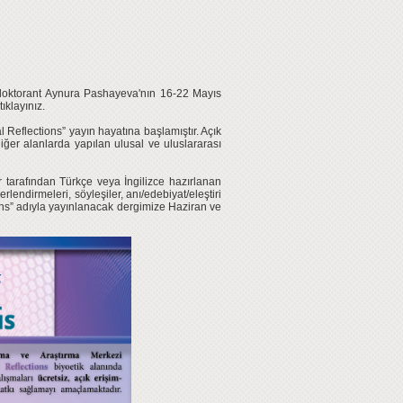
e doktorant Aynura Pashayeva'nın 16-22 Mayıs
ıklayınız.
Reflections” yayın hayatına başlamıştır. Açık
 diğer alanlarda yapılan ulusal ve uluslararası
r tarafından Türkçe veya İngilizce hazırlanan
rlendirmeleri, söyleşiler, anı/edebiyat/eleştiri
tions” adıyla yayınlanacak dergimize Haziran ve