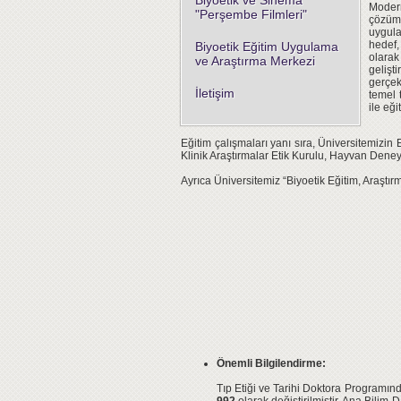
Biyoetik ve Sinema
Modern
"Perşembe Filmleri"
çözüml
uygula
hedef,
Biyoetik Eğitim Uygulama
olarak
ve Araştırma Merkezi
geliş
gerçek
İletişim
temel t
ile eğ
Eğitim çalışmaları yanı sıra,
Üniversitemizin E
Klinik Araştırmalar Etik Kurulu, Hayvan Deneyl
Ayrıca Üniversitemiz “
Biyoetik Eğitim, Araşt
Önemli Bilgilendirme:
Tıp Etiği ve Tarihi Doktora Programınd