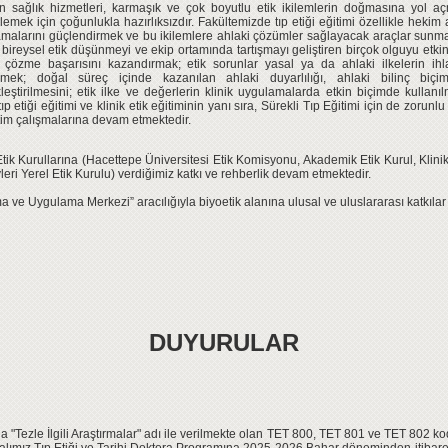
 sağlık hizmetleri, karmaşık ve çok boyutlu etik ikilemlerin doğmasına yol açm
emek için çoğunlukla hazırlıksızdır. Fakültemizde tıp etiği eğitimi özellikle hekim 
malarını güçlendirmek ve bu ikilemlere ahlaki çözümler sağlayacak araçlar sunmak ü
 bireysel etik düşünmeyi ve ekip ortamında tartışmayı geliştiren birçok olguyu etki
 çözme başarısını kazandırmak; etik sorunlar yasal ya da ahlaki ilkelerin 
tirmek; doğal süreç içinde kazanılan ahlaki duyarlılığı, ahlaki bilinç biçi
leştirilmesini; etik ilke ve değerlerin klinik uygulamalarda etkin biçimde kulla
ıp etiği eğitimi ve klinik etik eğitiminin yanı sıra, Sürekli Tıp Eğitimi için de zorun
itim çalışmalarına devam etmektedir.
tik Kurullarına
(Hacettepe Üniversitesi Etik Komisyonu, Akademik Etik Kurul, Klinik
eri Yerel Etik Kurulu) verdiğimiz katkı ve rehberlik devam etmektedir.
ırma ve Uygulama Merkezi
” aracılığıyla biyoetik alanına ulusal ve uluslararası katkıla
DUYURULAR
a "Tezle İlgili Araştırmalar" adı ile verilmekte olan TET 800, TET 801 ve TET 802 ko