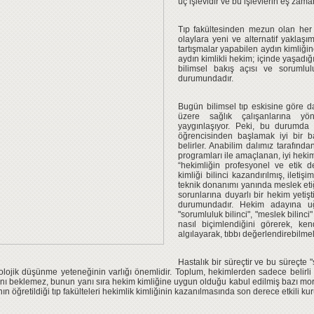
üç işlevidir ve bu işlevlerin eş zaman
Tıp fakültesinden mezun olan her h
olaylara yeni ve alternatif yaklaşım
tartışmalar yapabilen aydın kimliği
aydın kimlikli hekim; içinde yaşadığ
bilimsel bakış açısı ve sorumlulu
durumundadır.
Bugün bilimsel tıp eskisine göre d
üzere sağlık çalışanlarına yö
yaygınlaşıyor. Peki, bu durumda 
öğrencisinden başlamak iyi bir ba
belirler. Anabilim dalımız tarafınd
programları ile amaçlanan, iyi heki
“hekimliğin profesyonel ve etik de
kimliği bilinci kazandırılmış, iletiş
teknik donanımı yanında meslek et
sorunlarına duyarlı bir hekim yetişt
durumundadır. Hekim adayına uğra
"sorumluluk bilinci", "meslek bilinci
nasıl biçimlendiğini görerek, k
algılayarak, tıbbı değerlendirebilmeli
Hastalık bir süreçtir ve bu süreçte 
lojik düşünme yeteneğinin varlığı önemlidir. Toplum, hekimlerden sadece belirli 
nı beklemez, bunun yanı sıra hekim kimliğine uygun olduğu kabul edilmiş bazı mora
nın öğretildiği tıp fakülteleri hekimlik kimliğinin kazanılmasında son derece etkili kur