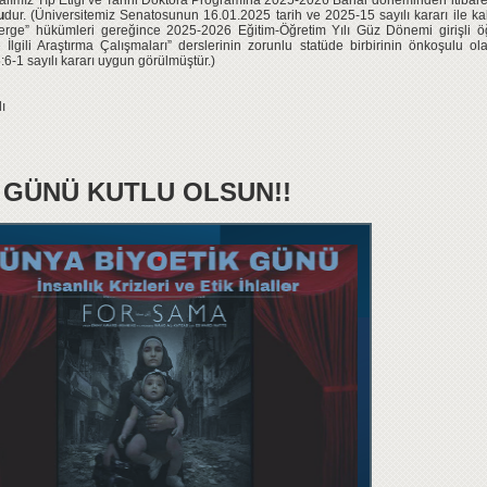
m Dalımız Tıp Etiği ve Tarihi Doktora Programına 2025-2026 Bahar döneminden itibar
u
dur. (Üniversitemiz Senatosunun 16.01.2025 tarih ve 2025-15 sayılı kararı ile k
erge” hükümleri gereğince 2025-2026 Eğitim-Öğretim Yılı Güz Dönemi girişli ö
İlgili Araştırma Çalışmaları” derslerinin zorunlu statüde birbirinin önkoşulu o
-1 sayılı kararı uygun görülmüştür.)
lı
 GÜNÜ KUTLU OLSUN!!