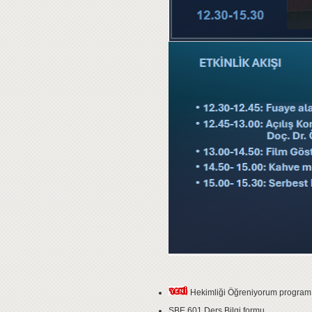
Hekimliği Öğreniyorum programı h
SBE 601 Ders Bilgi formu