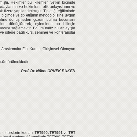
ıştır. Hekimler bu ikilemleri yetkin biçimde
adaylarının ve hekimlerin etik anlayışlarını ve
zere yapılandırılmıştır. Tıp etiği eğitiminde
n biçimde ve tıp etiğinin metodolojisine uygun
ihlaline dönüşmeden çözüm bulma becerisini
mine dönüştürerek, eylemlerin bu bilinçle
nılmasını sağlamaktır. Bölümümüz bu anlayışla
lu ve isteğe bağlı kurs, seminer ve konferanslar
 Araştırmalar Etik Kurulu, Girişimsel Olmayan
r sürdürülmektedir.
Prof. Dr. Nüket ÖRNEK BÜKEN
dlu derslerin kodları;
TET990, TET991
ve
TET